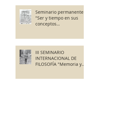
Seminario permanente
"Ser y tiempo en sus
conceptos
fundamentales"
III SEMINARIO
INTERNACIONAL DE
FILOSOFÍA "Memoria y
Finitud"
Dossier "Heidegger y la
pregunta por lo
humano" en Revista
Tábano
Premio Internacional