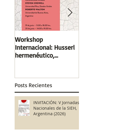
Workshop
XXII Colóquio
Internacional: Husserl
Heidegger Brasil, 
hermenéutico,
Paulo, UNIFESP –
Heidegger
Hospital do Rim 26
trascendental (19 y 20
28 de Outubro de 2
de junio, Santiago, C
Var
Posts Recientes
INVITACIÓN: V Jornadas
Nacionales de la SIEH,
Argentina (2026)