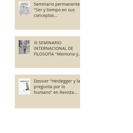
Seminario permanente
"Ser y tiempo en sus
conceptos
fundamentales"
III SEMINARIO
INTERNACIONAL DE
FILOSOFÍA "Memoria y
Finitud"
Dossier "Heidegger y la
pregunta por lo
humano" en Revista
Tábano
Premio Internacional
Franco Volpi (2025) a
Irene Borges Duarte