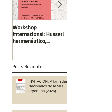
Workshop
XXII Colóquio
Internacional: Husserl
Heidegger Brasil, 
hermenéutico,
Paulo, UNIFESP –
Heidegger
Hospital do Rim 26
trascendental (19 y 20
28 de Outubro de 2
de junio, Santiago, C
Var
Posts Recientes
INVITACIÓN: V Jornadas
Nacionales de la SIEH,
Argentina (2026)