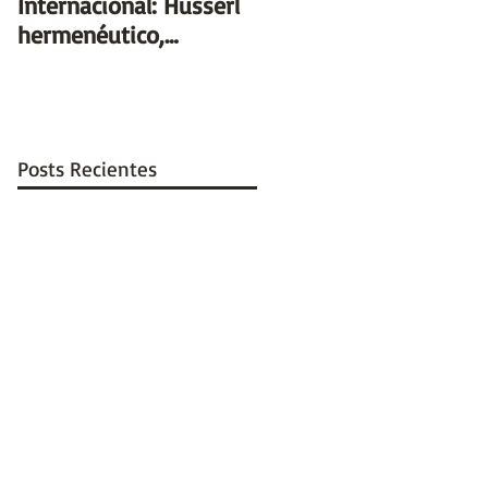
Internacional: Husserl
Heidegger Brasil, São
hermenéutico,
Paulo, UNIFESP –
Heidegger
Hospital do Rim 26 a
trascendental (19 y 20
28 de Outubro de 2017
de junio, Santiago, C
Var
Posts Recientes