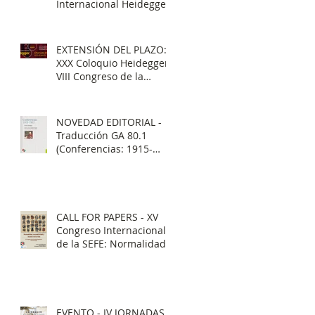
Internacional Heidegger
EXTENSIÓN DEL PLAZO:
XXX Coloquio Heidegger
VIII Congreso de la
Sociedad
Iberoamericana de
Estudios Heideggerianos
NOVEDAD EDITORIAL -
(SIEH) “Sendas del
Traducción GA 80.1
tiempo”
(Conferencias: 1915-
1932)
CALL FOR PAPERS - XV
Congreso Internacional
de la SEFE: Normalidad,
normatividad, mundo de
la vida.
EVENTO - IV JORNADAS