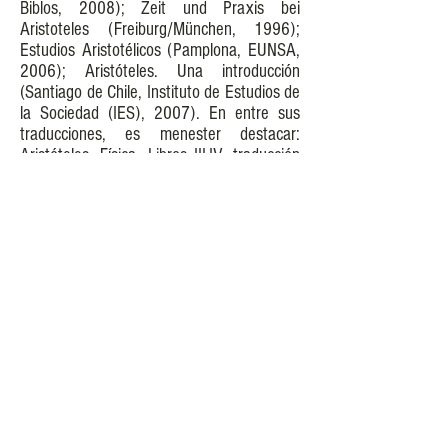
Biblos, 2008); Zeit und Praxis bei
Aristoteles (Freiburg/München, 1996);
Estudios Aristotélicos (Pamplona, EUNSA,
2006); Aristóteles. Una introducción
(Santiago de Chile, Instituto de Estudios de
la Sociedad (IES), 2007). En entre sus
traducciones, es menester destacar:
Aristóteles, Física, Libros III-IV, traducción
con introducción y comentario (Buenos
Aires, 1995); Platón, Apología de
Sócrates, traducción con introducción,
notas y análisis (Santiago de Chile, 1998);
Platón, Fedón, traducción anotada con
introducción y análisis (Buenos Aires,
Editorial Colihue, en prensa, aparece en
agosto 2009). Ha publicado diversos
artículos sobre Platón, Aristóteles, Kant,
Husserl y Heidegger, así como sobre
diversos temas de filosofía teórica y
filosofía práctica, en revistas especializadas
de Latinoamérica, USA y Europa. Es