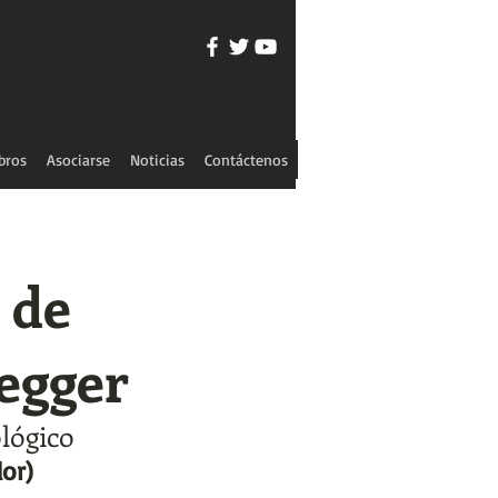
bros
Asociarse
Noticias
Contáctenos
 de
egger
lógico
or)