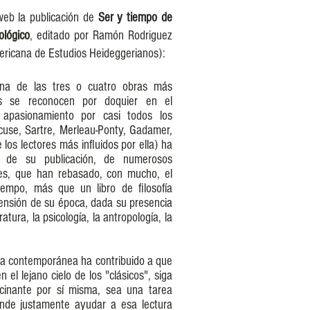
web la publicación de
Ser y tiempo de
lógico
, editado por Ramón Rodriguez
ericana de Estudios Heideggerianos):
na de las tres o cuatro obras más
as se reconocen por doquier en el
apasionamiento por casi todos los
cuse, Sartre, Merleau-Ponty, Gadamer,
los lectores más influidos por ella) ha
 de su publicación, de numerosos
nes, que han rebasado, con mucho, el
iempo, más que un libro de filosofía
ensión de su época, dada su presencia
atura, la psicología, la antropología, la
tura contemporánea ha contribuido a que
 el lejano cielo de los "clásicos", siga
scinante por sí misma, sea una tarea
tende justamente ayudar a esa lectura