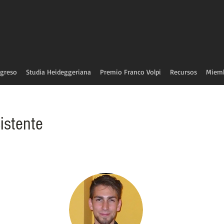
greso
Studia Heideggeriana
Premio Franco Volpi
Recursos
Miem
istente