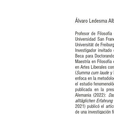
Álvaro Ledesma Al
Profesor de Filosofí
Universidad San Franc
Universität de Freiburg
Investigador invitado
Beca para Doctorandos
Maestría en Filosofía 
en Artes Liberales con
(
Summa cum laude
y 
enfoca en la metodolo
el estudio fenomenológ
publicada en la pres
Alemania (2022):
Da
alltäglichen Erfahrun
2021) publicó el artí
de una investigación f