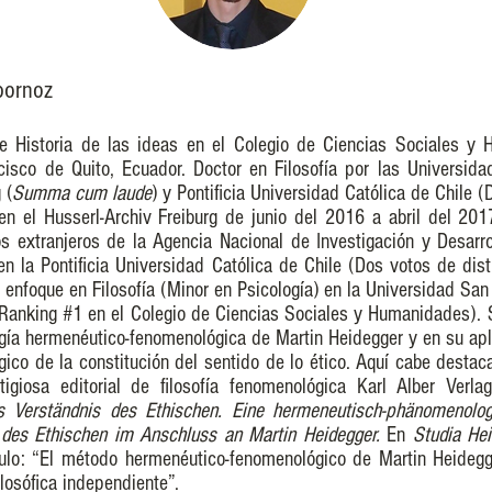
bornoz
a e Historia de las ideas en el Colegio de Ciencias Sociales y
isco de Quito, Ecuador. Doctor en Filosofía por las Universida
 (
Summa cum laude
) y Pontificia Universidad Católica de Chile 
 en el Husserl-Archiv Freiburg de junio del 2016 a abril del 201
 extranjeros de la Agencia Nacional de Investigación y Desarro
en la Pontificia Universidad Católica de Chile (Dos votos de dist
 enfoque en Filosofía (Minor en Psicología) en la Universidad San
Ranking #1 en el Colegio de Ciencias Sociales y Humanidades). S
gía hermenéutico-fenomenológica de Martin Heidegger y en su apl
ico de la constitución del sentido de lo ético. Aquí cabe destaca
tigiosa editorial de filosofía fenomenológica Karl Alber Verl
s Verständnis des Ethischen. Eine hermeneutisch-phänomenolo
g des Ethischen im Anschluss an Martin Heidegger.
En
Studia Hei
culo: “El método hermenéutico-fenomenológico de Martin Heidegg
ilosófica independiente”.