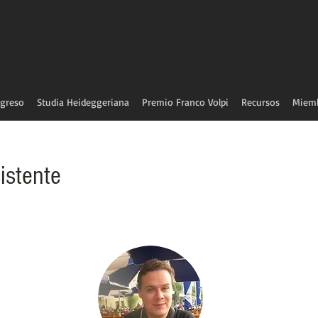
greso
Studia Heideggeriana
Premio Franco Volpi
Recursos
Miem
istente