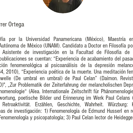
rrer Ortega
ofía por la Universidad Panamericana (México), Maestría en
Autónoma de México (UNAM). Candidato a Doctor en Filosofía por
 Asistente de investigación en la Facultad de Filosofía de 
publicaciones se cuentan: “Experiencia de acabamiento del pasa
ción fenomenológica al psicoanálisis de la depresión melanc
. 64, 2010), “Experiencia poética de la muerte. Una meditación f
welle (De umbral en umbral) de Paul Celan” (Daímon. Revista
0)", „Zur Problematik der Zeiterfahrung der melancholischen Depr
omenologie“ (Alea. Internationale Zeitschrift für Phänomenolog
twortung, poetische Bilder und Erinnerung im Werk Paul Celans 
d Retroaktivität. Erzählen, Geschichte, Wahrheit. Würzburg:
as de investigación: 1) Fenomenología de Edmund Husserl en re
Fenomenología y psicopatología; 3) Paul Celan lector de Heidegge