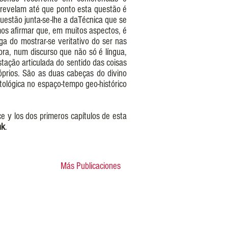
 revelam até que ponto esta questão é
 questão junta-se-lhe a daTécnica que se
os afirmar que, em muitos aspectos, é
a do mostrar-se veritativo do ser nas
bra, num discurso que não só é língua,
ação articulada do sentido das coisas
prios. São as duas cabeças do divino
ológica no espaço-tempo geo-histórico
ice y los dos primeros capítulos de esta
nk
.
Más Publicaciones