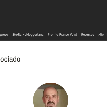
greso
Studia Heideggeriana
Premio Franco Volpi
Recursos
Miem
ociado