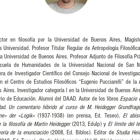
octor en filosofía por la Universidad de Buenos Aires, Magist
 Universidad. Profesor Titular Regular de Antropología Filosófic
la Universidad de Buenos Aires. Profesor Adjunto de Filosofía Prá
scuela de Humanidades de la Universidad Nacional de San Mar
era de Investigador Científico del Consejo Nacional de Investigac
 el Centro de Estudios Filosóficos “Eugenio Pucciarelli” de la
 Aires. Investigador categoría I en la Universidad de Buenos Ai
erio de Educación. Alumni del DAAD. Autor de los libros
Espacio 
dad. Un comentario híbrido al curso de M. Heidegger Grundfrage
me» der «Logik»
(1937-1938) (en prensa, Ed. Teseo),
El abis
e la filosofía de Martin Heidegger
(2013, Edulp) y
El límite del l
oría de la enunciación
(2008, Ed. Biblos). Editor de
Studia Hei