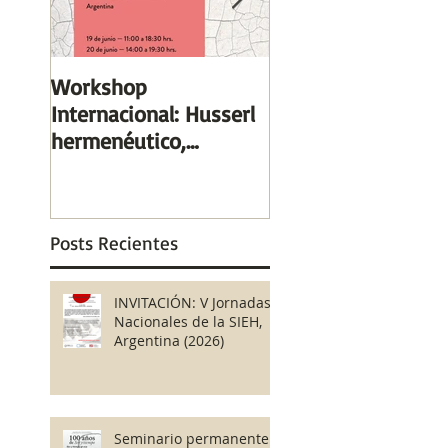
Workshop
XXII Colóquio
Internacional: Husserl
Heidegger Brasil, 
hermenéutico,
Paulo, UNIFESP –
Heidegger
Hospital do Rim 26
trascendental (19 y 20
28 de Outubro de 2
de junio, Santiago, C
Var
Posts Recientes
INVITACIÓN: V Jornadas
Nacionales de la SIEH,
Argentina (2026)
Seminario permanente